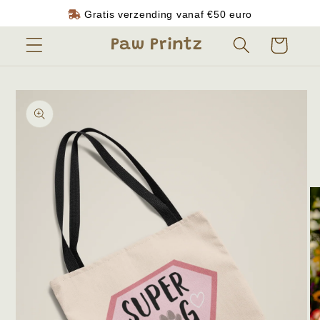
Meteen
Gratis verzending vanaf
€50
euro
naar de
content
Winkelwagen
Paw Printz
Ga direct naar
productinformatie