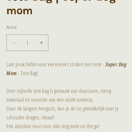
mom
Aantal
Aantal
Aantal
verlagen
verhogen
voor
voor
Laat jouw liefde voor viervoeters stralen met onze
-
Super Dog
Tote
Tote
Mom
-
Tote Bag!
Bag
Bag
|
|
Deze stijlvolle tote bag is gemaakt van duurzaam, stevig
Super
Super
materiaal en voorzien van een uniek ontwerp.
dog
dog
Door de langere hengsels, kun je de tas gemakkelijk over je
mom
mom
schouder dragen, ideaal!
Een absolute must voor elke dog mom on the go!