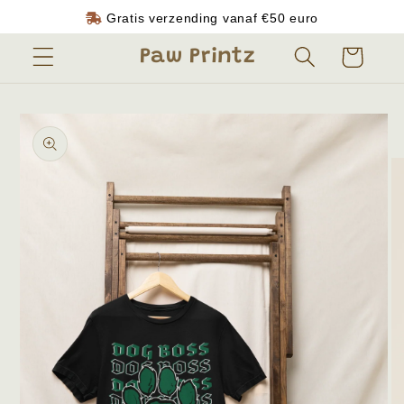
Meteen
Gratis verzending vanaf
€50
euro
naar de
content
Winkelwagen
Paw Printz
Ga direct naar
productinformatie