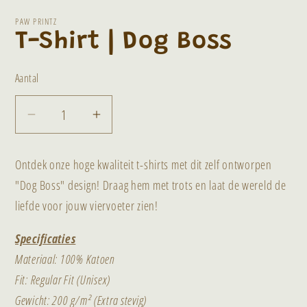
PAW PRINTZ
T-Shirt | Dog Boss
Aantal
Aantal
Aantal
verlagen
verhogen
voor
voor
Ontdek onze hoge kwaliteit t-shirts met dit zelf ontworpen
T-
T-
"Dog Boss" design! Draag hem met trots en laat de wereld de
Shirt
Shirt
liefde voor jouw viervoeter zien!
|
|
Specificaties
Dog
Dog
Materiaal: 100% Katoen
Boss
Boss
Fit: Regular Fit (Unisex)
Gewicht: 200 g/m² (Extra stevig)