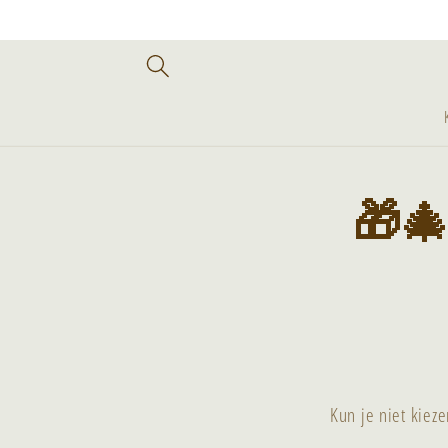
Meteen
naar de
content
Ga direct naar
🎁🎄
productinforma
Kun je niet kieze