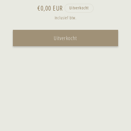
🎄
🎄
Normale
€0,00 EUR
Uitverkocht
Kerst
Kerst
prijs
Inclusief btw.
gift
gift
bundel
bundel
Uitverkocht
🎄
🎄
🎁
🎁