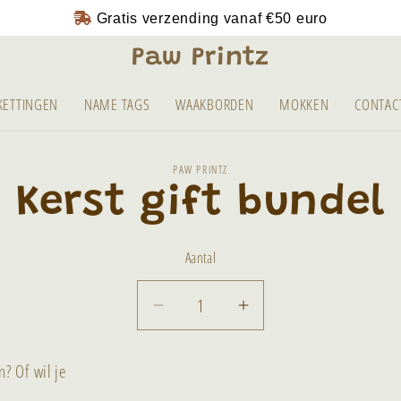
Gratis verzending vanaf
€50
euro
Paw Printz
KETTINGEN
NAME TAGS
WAAKBORDEN
MOKKEN
CONTAC
PAW PRINTZ
 Kerst gift bundel
tie
Aantal
Aantal
Aantal
verlagen
verhogen
voor
voor
n? Of wil je
🎁
🎁